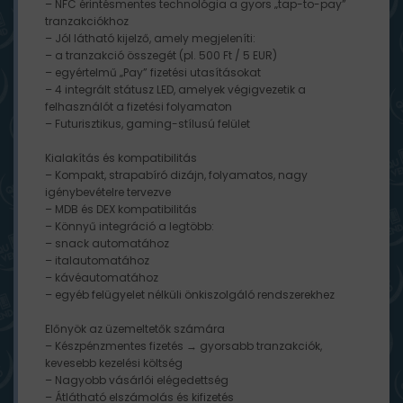
– NFC érintésmentes technológia a gyors „tap-to-pay”
tranzakciókhoz
– Jól látható kijelző, amely megjeleníti:
– a tranzakció összegét (pl. 500 Ft / 5 EUR)
– egyértelmű „Pay” fizetési utasításokat
– 4 integrált státusz LED, amelyek végigvezetik a
felhasználót a fizetési folyamaton
– Futurisztikus, gaming-stílusú felület
Kialakítás és kompatibilitás
– Kompakt, strapabíró dizájn, folyamatos, nagy
igénybevételre tervezve
– MDB és DEX kompatibilitás
– Könnyű integráció a legtöbb:
– snack automatához
– italautomatához
– kávéautomatához
– egyéb felügyelet nélküli önkiszolgáló rendszerekhez
Előnyök az üzemeltetők számára
– Készpénzmentes fizetés → gyorsabb tranzakciók,
kevesebb kezelési költség
– Nagyobb vásárlói elégedettség
– Átlátható elszámolás és kifizetés