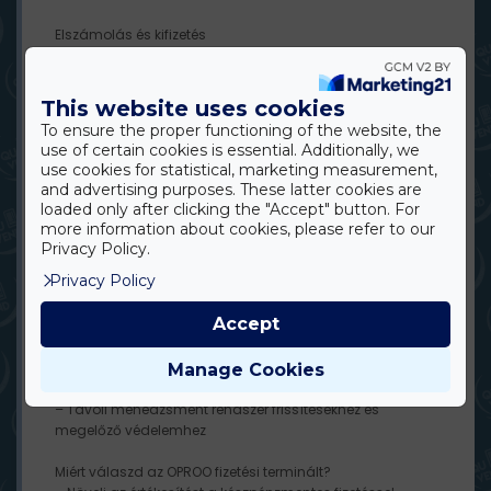
Elszámolás és kifizetés
– A tranzakciókat tanúsított pénzügyi szolgáltató
dolgozza fel
– A bevételek közvetlenül a bankszámlára érkeznek:
This website uses cookies
– napi
To ensure the proper functioning of the website, the
– heti gyakorisággal (választható)
use of certain cookies is essential. Additionally, we
use cookies for statistical, marketing measurement,
Árazás
and advertising purposes. These latter cookies are
https://www.oproo.com/oproo-prices
loaded only after clicking the "Accept" button. For
more information about cookies, please refer to our
Biztonság és tanúsítványok
Privacy Policy.
– PCI DSS Level 1 – a legmagasabb bankkártyás
Privacy Policy
biztonsági szint
– EMVCo, PCI és TÜV tanúsítványok
Accept
– End-to-End titkosítás a kártyaadatok védelmére
– DUKPT biztonság, minden tranzakció egyedi kulccsal
titkosítva
Manage Cookies
– TLS-titkosított kommunikáció
– Távoli menedzsment rendszer frissítésekhez és
megelőző védelemhez
Miért válaszd az OPROO fizetési terminált?