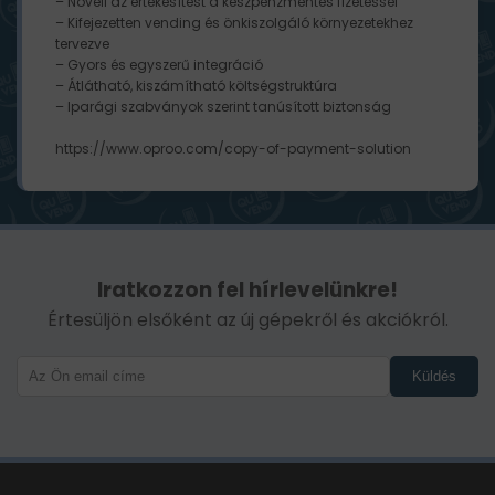
– Növeli az értékesítést a készpénzmentes fizetéssel
– Kifejezetten vending és önkiszolgáló környezetekhez
tervezve
– Gyors és egyszerű integráció
– Átlátható, kiszámítható költségstruktúra
– Iparági szabványok szerint tanúsított biztonság
https://www.oproo.com/copy-of-payment-solution
Iratkozzon fel hírlevelünkre!
Értesüljön elsőként az új gépekről és akciókról.
Küldés